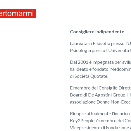
ITALIANO
ENGLISH
Consigliere indipendente
Laureata in Filosofia presso l’U
Psicologia presso l’Università 
Dal 2001 è impegnata per svilu
ha ideato e fondato, Nedcommu
di Società Quotate.
È membro del Consiglio Dirett
Board di De Agostini Group. Ha
associazione Donne Non-Execut
Ricopre attualmente l’incarico
Key2People, è membro del Cons
Vicepresidente di Fondazion