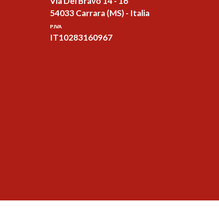
Via Del Bravo 14 - 16
54033 Carrara (MS) - Italia
P.IVA
IT10283160967