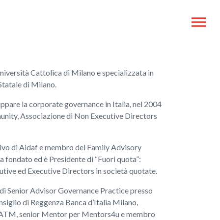
niversità Cattolica di Milano e specializzata in
Statale di Milano.
ppare la corporate governance in Italia, nel 2004
nity, Associazione di Non Executive Directors
ivo di Aidaf e membro del Family Advisory
 fondato ed è Presidente di “Fuori quota”:
ive ed Executive Directors in società quotate.
 di Senior Advisor Governance Practice presso
iglio di Reggenza Banca d’Italia Milano,
e ATM, senior Mentor per Mentors4u e membro