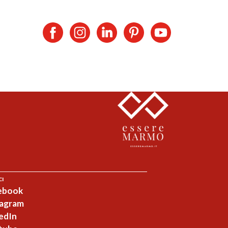
CI
ebook
tagram
edIn