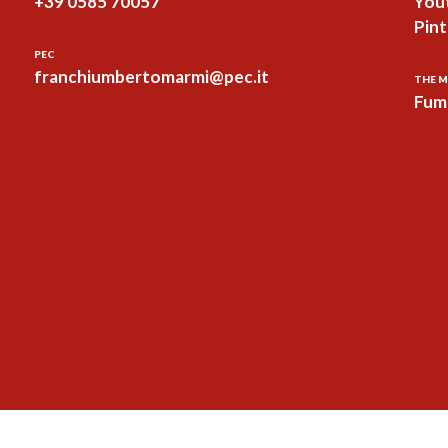
+39 0585 70057
You
Pint
PEC
franchiumbertomarmi@pec.it
THE M
Fum 