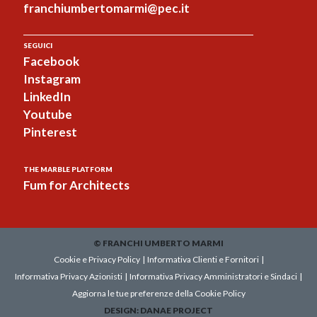
franchiumbertomarmi@pec.it
SEGUICI
Facebook
Instagram
LinkedIn
Youtube
Pinterest
THE MARBLE PLATFORM
Fum for Architects
© FRANCHI UMBERTO MARMI
Cookie e Privacy Policy
|
Informativa Clienti e Fornitori
|
Informativa Privacy Azionisti
|
Informativa Privacy Amministratori e Sindaci
|
Aggiorna le tue preferenze della Cookie Policy
DESIGN:
DANAE PROJECT