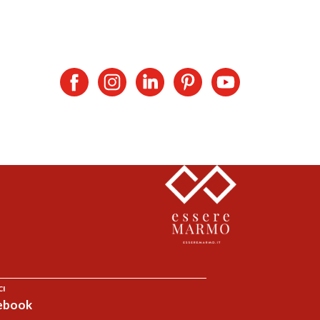
CI
ebook