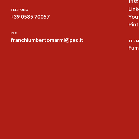
Ins
Link
TELEFONO
+39 0585 70057
You
Pint
PEC
franchiumbertomarmi@pec.it
THE M
Fum 