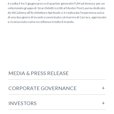
è svolta il 4 e 5 giugno presso il quartier generale FUM ad Avenza: per un
selezionato gruppo di 16 architetti iscritti al Master Post Laurea dedicato
da YACademy all’Architettura Spirituale si è realizzata l’esperienza unica
di una due giorni di incontro ravvicinato col marmo di Carrara, apprezzato
e riconosciuto come eccellenza in tutto il mondo.
MEDIA & PRESS RELEASE
+
CORPORATE GOVERNANCE
+
INVESTORS