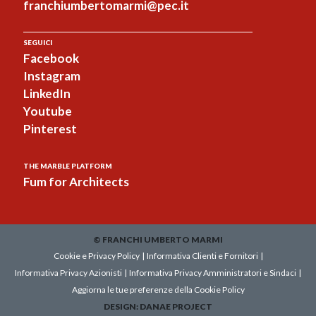
franchiumbertomarmi@pec.it
SEGUICI
Facebook
Instagram
LinkedIn
Youtube
Pinterest
THE MARBLE PLATFORM
Fum for Architects
© FRANCHI UMBERTO MARMI
Cookie e Privacy Policy
|
Informativa Clienti e Fornitori
|
Informativa Privacy Azionisti
|
Informativa Privacy Amministratori e Sindaci
|
Aggiorna le tue preferenze della Cookie Policy
DESIGN:
DANAE PROJECT