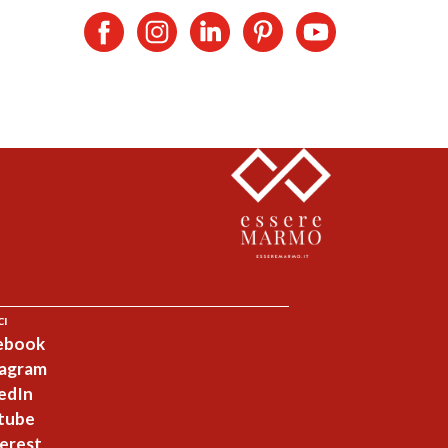
CI
ebook
tagram
edIn
tube
erest