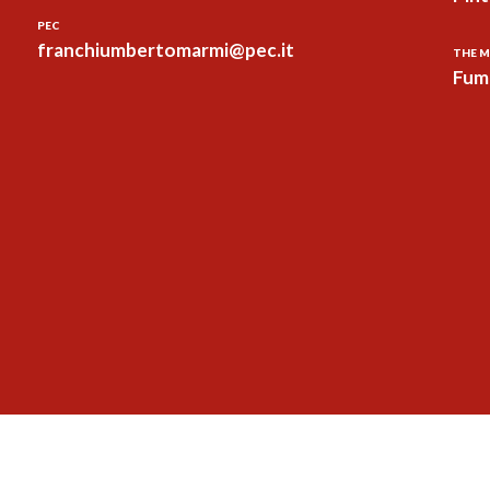
PEC
franchiumbertomarmi@pec.it
THE M
Fum 