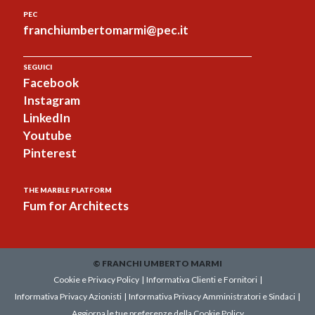
PEC
franchiumbertomarmi@pec.it
SEGUICI
Facebook
Instagram
LinkedIn
Youtube
Pinterest
THE MARBLE PLATFORM
Fum for Architects
© FRANCHI UMBERTO MARMI
Cookie e Privacy Policy
|
Informativa Clienti e Fornitori
|
Informativa Privacy Azionisti
|
Informativa Privacy Amministratori e Sindaci
|
Aggiorna le tue preferenze della Cookie Policy