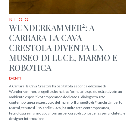
BLOG
2
WUNDERKAMMER
: A
CARRARA LA CAVA
CRESTOLA DIVENTA UN
MUSEO DI LUCE, MARMO E
ROBOTICA
EVENTI
A Carrara, la Cava Crestola ha ospitato la seconda edizione di
Wunderkammer, progetto che ha trasformato lo spazio estrattivo in un
ambiente espositivo temporaneo dedicato al dialogo tra arte
contemporanea e paesaggio del marmo. Il progetto di Franchi Umberto
Marmi, tenutosi il 19 aprile 2026, ha unito arte contemporanea,
tecnologia e marmo apuano in un percorso di conoscenza per architetti e
designer internazionali.