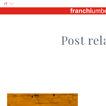
IT
Post rela