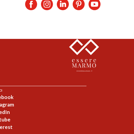
CI
ebook
tagram
edIn
tube
erest