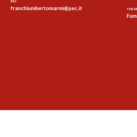
PEC
franchiumbertomarmi@pec.it
THE M
Fum 