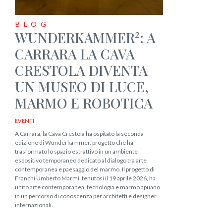
BLOG
2
WUNDERKAMMER
: A
CARRARA LA CAVA
CRESTOLA DIVENTA
UN MUSEO DI LUCE,
MARMO E ROBOTICA
EVENTI
A Carrara, la Cava Crestola ha ospitato la seconda
edizione di Wunderkammer, progetto che ha
trasformato lo spazio estrattivo in un ambiente
espositivo temporaneo dedicato al dialogo tra arte
contemporanea e paesaggio del marmo. Il progetto di
Franchi Umberto Marmi, tenutosi il 19 aprile 2026, ha
unito arte contemporanea, tecnologia e marmo apuano
in un percorso di conoscenza per architetti e designer
internazionali.