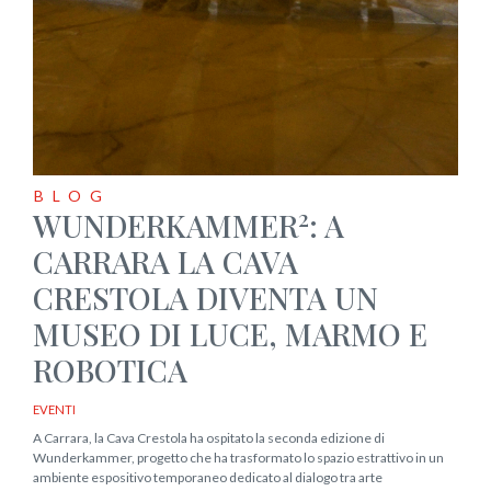
BLOG
2
WUNDERKAMMER
: A
CARRARA LA CAVA
CRESTOLA DIVENTA UN
MUSEO DI LUCE, MARMO E
ROBOTICA
EVENTI
A Carrara, la Cava Crestola ha ospitato la seconda edizione di
Wunderkammer, progetto che ha trasformato lo spazio estrattivo in un
ambiente espositivo temporaneo dedicato al dialogo tra arte