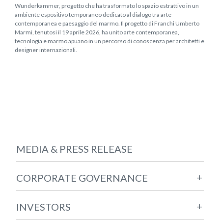
Wunderkammer, progetto che ha trasformato lo spazio estrattivo in un
ambiente espositivo temporaneo dedicato al dialogo tra arte
contemporanea e paesaggio del marmo. Il progetto di Franchi Umberto
Marmi, tenutosi il 19 aprile 2026, ha unito arte contemporanea,
tecnologia e marmo apuano in un percorso di conoscenza per architetti e
designer internazionali.
MEDIA & PRESS RELEASE
+
CORPORATE GOVERNANCE
+
INVESTORS