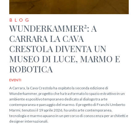
BLOG
2
WUNDERKAMMER
: A
CARRARA LA CAVA
CRESTOLA DIVENTA UN
MUSEO DI LUCE, MARMO E
ROBOTICA
EVENTI
A Carrara, la Cava Crestola ha ospitato la seconda edizione di
Wunderkammer, progetto che ha trasformato lo spazio estrattivo in un
ambiente espositivo temporaneo dedicato al dialogo tra arte
contemporanea e paesaggio del marmo. Il progetto di Franchi Umberto
Marmi, tenutosi il 19 aprile 2026, ha unito arte contemporanea,
tecnologia e marmo apuano in un percorso di conoscenza per architetti e
designer internazionali.