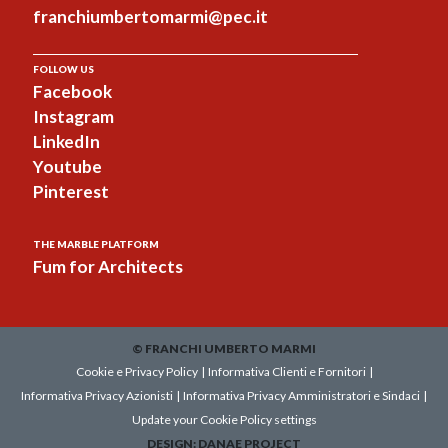
franchiumbertomarmi@pec.it
FOLLOW US
Facebook
Instagram
LinkedIn
Youtube
Pinterest
THE MARBLE PLATFORM
Fum for Architects
© FRANCHI UMBERTO MARMI
Cookie e Privacy Policy
|
Informativa Clienti e Fornitori
|
Informativa Privacy Azionisti
|
Informativa Privacy Amministratori e Sindaci
|
Update your Cookie Policy settings
DESIGN:
DANAE PROJECT