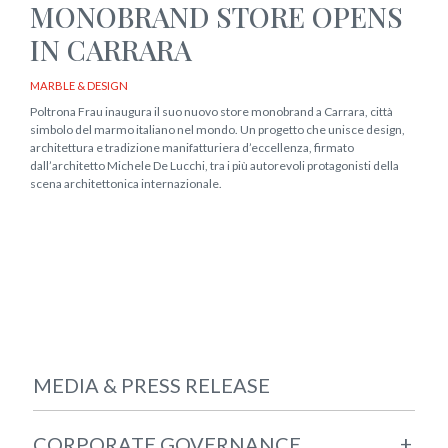
MONOBRAND STORE OPENS
IN CARRARA
MARBLE & DESIGN
Poltrona Frau inaugura il suo nuovo store monobrand a Carrara, città
simbolo del marmo italiano nel mondo. Un progetto che unisce design,
architettura e tradizione manifatturiera d’eccellenza, firmato
dall’architetto Michele De Lucchi, tra i più autorevoli protagonisti della
scena architettonica internazionale.
MEDIA & PRESS RELEASE
+
CORPORATE GOVERNANCE