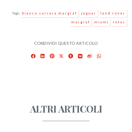
Tags:
bianco carrara margraf
jaguar
land rover
margraf
miami
rotas
CONDIVIDI QUESTO ARTICOLO
Facebook
LinkedIn
Pinterest
X
Tumblr
VKontakte
Weibo
WhatsApp
ALTRI ARTICOLI