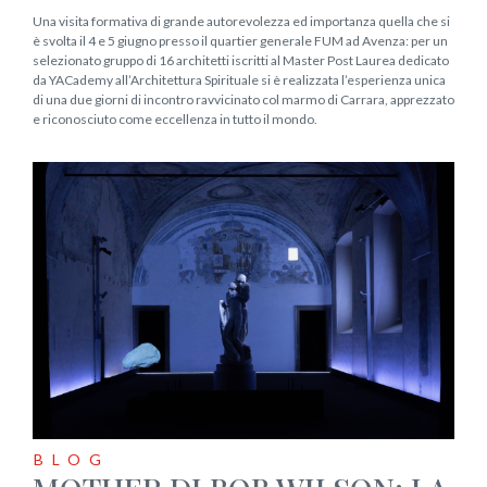
Una visita formativa di grande autorevolezza ed importanza quella che si
è svolta il 4 e 5 giugno presso il quartier generale FUM ad Avenza: per un
selezionato gruppo di 16 architetti iscritti al Master Post Laurea dedicato
da YACademy all’Architettura Spirituale si è realizzata l’esperienza unica
di una due giorni di incontro ravvicinato col marmo di Carrara, apprezzato
e riconosciuto come eccellenza in tutto il mondo.
BLOG