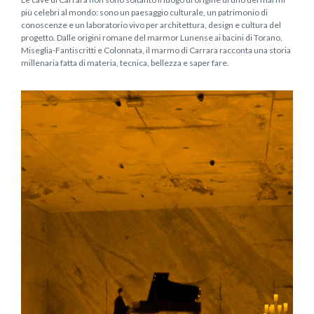
più celebri al mondo: sono un paesaggio culturale, un patrimonio di
conoscenze e un laboratorio vivo per architettura, design e cultura del
progetto. Dalle origini romane del marmor Lunense ai bacini di Torano,
Miseglia-Fantiscritti e Colonnata, il marmo di Carrara racconta una storia
millenaria fatta di materia, tecnica, bellezza e saper fare.