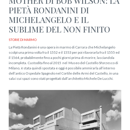
MOTHER DI BOB WILSON: LA
PIETÀ RONDANINI DI
MICHELANGELO E IL
SUBLIME DEL NON FINITO
STORIE DI MARMO
La Pietà Rondanini è una opera in marmo di Carrara che Michelangelo
scolpì una prima volta fra il 1552 e il 1553 per poi rilavorarla fra il 1555 ed
il 1564, probabilmente fino a pochi giorni prima di morire, lasciandola
incompleta. Custodita fino al 2015 nel Museo del Castello Sforzesco di
Milano, è stata quindi spostata e oggi è possibile ammirarla all’interno
dell’antico Ospedale Spagnolo nel Cortile delle Armi del Castello, in una
sala i cui spazi sono stati progettati dall’architetto Michele De Lucchi.