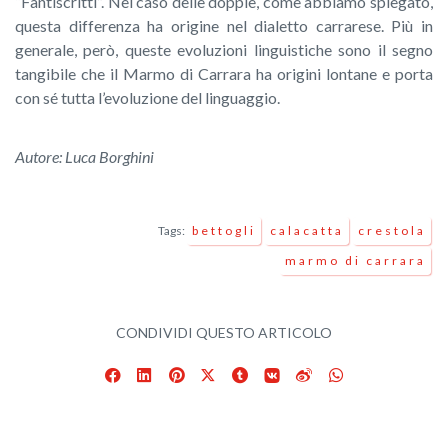
“Fantiscritti”. Nel caso delle doppie, come abbiamo spiegato,
questa differenza ha origine nel dialetto carrarese. Più in
generale, però, queste evoluzioni linguistiche sono il segno
tangibile che il Marmo di Carrara ha origini lontane e porta
con sé tutta l’evoluzione del linguaggio.
Autore: Luca Borghini
Tags:
bettogli
calacatta
crestola
marmo di carrara
CONDIVIDI QUESTO ARTICOLO
Facebook
LinkedIn
Pinterest
X
Tumblr
VKontakte
Weibo
WhatsApp