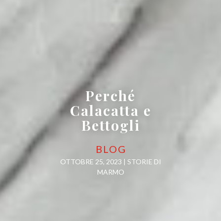
Perché
Calacatta e
Bettogli
BLOG
OTTOBRE 25, 2023 |
STORIE DI
MARMO