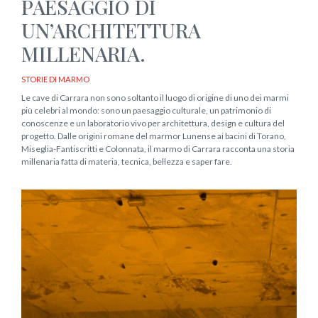
PAESAGGIO DI
UN’ARCHITETTURA
MILLENARIA.
STORIE DI MARMO
Le cave di Carrara non sono soltanto il luogo di origine di uno dei marmi
più celebri al mondo: sono un paesaggio culturale, un patrimonio di
conoscenze e un laboratorio vivo per architettura, design e cultura del
progetto. Dalle origini romane del marmor Lunense ai bacini di Torano,
Miseglia-Fantiscritti e Colonnata, il marmo di Carrara racconta una storia
millenaria fatta di materia, tecnica, bellezza e saper fare.